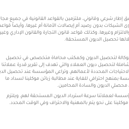
طار شرعي وقانوني، ملتزمين بالقواعد القانونية في جميع مجا
ى الشيكات بدون رصيد أم إيصالات الأمانة أم غيرها، وأيضاً قواعد
لالتزام وغيرها، وكذلك قواعد قانون التجارة والقانون الإداري وغير
لالها تحصيل الديون المستحقة.
كوكالة لتحصيل الديون وكمكتب محاماة متخصص في تحصيل
املة لتحصيل ديون العملاء والتي تهدف إلى تقرير قدرة عملائنا 
روابط أخرى
الاحتياجات المحددة لأعمالهم، وتراعي المؤسسة عند تحصيل الدي
 بمنهج احترافي للغاية عند مطالبة زبائن موكلينا لسداد ما
حصلي الديون والسادة المحامين.
الرئيسية
عن المكتب
ؤسسة لعملائنا سرعة استرداد الديون المستحقة لهم، ويلتزم
لينا على نحو يتم بالمهنية والاحتراف وفي الوقت المحدد.
الخدمات الرئيسية
الأحكام القانونية
التشريعات والقوانين