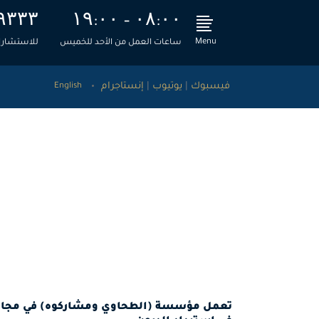
۹۳۳۳
۱۹:۰۰ – ۰۸:۰۰
Menu
ساعات العمل من الأحد للخميس
للاستشارات
فيسبوك
|
يوتيوب
|
إنستاجرام
English
الطحاوي ومشاركوه للاستشارات القانونية والمالية
>
الخدما
تحصيل الديون وتخليص المعاملات الحكومية
تعمل مؤسسة (الطحاوي ومشاركوه) في مجال تح